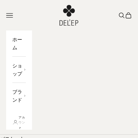
コンテンツへスキップ
DEL'EP
ナビゲーションを開く
オープン
バス
ホー
ム
ショ
ップ
ブラ
ンド
アカ
ウン
ト