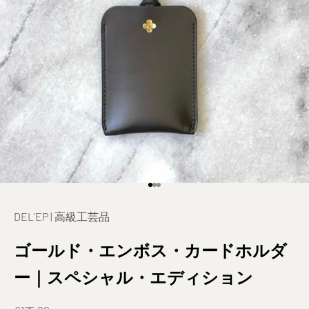
項目1へ
項目2へ
項目3へ
DEL'EP | 高級工芸品
ゴールド・エンボス・カードホルダ
ー｜スペシャル・エディション