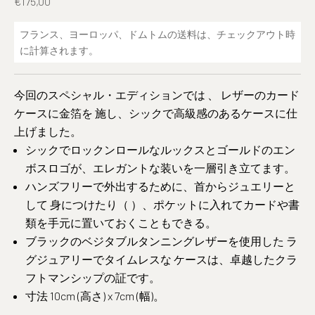
Prix de vente
€175,00
フランス、ヨーロッパ、ドムトムの
送料は
、チェックアウト時
に計算されます。
今回の
スペシャル・エディションでは
、
レザーのカード
ケースに
金箔を
施し、
シックで高級
感のあるケースに仕
上げました。
シックでロックンロールなルックスとゴールドのエン
ボスロゴが、エレガントな装いを一層引き立てます
。
ハンズフリーで外出するために、首から
ジュエリーと
して
身につけたり（
）、ポケットに入れてカードや書
類を手元に置いておくこともできる。
ブラックのベジタブルタンニングレザーを使用した
ラ
グジュアリーでタイムレスな
ケースは、
卓越したクラ
フトマンシップの
証です。
寸法 10cm (高さ) x 7cm (幅)。