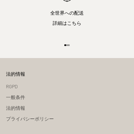
全世界への配送
詳細はこちら
項目1へ
項目2へ
項目3へ
法的情報
RGPD
一般条件
法的情報
プライバシーポリシー