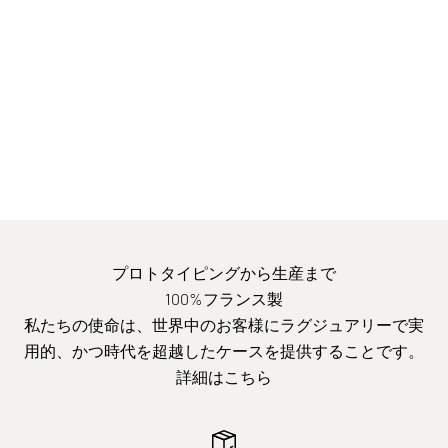
り硬く、よりしっかりとした状態にします。これらの
レ
ザーは
、
時間と光によって、
柔らかくなり、
わずかに黒くなり、
光沢が
増し、
とても良い経年変化を
遂げます。
この写真のケースは、5シーズンにわたるパティナを示し
ている。
メンテナンスのヒント
プロトタイピングから生産まで
100%フランス製
私たちの使命は、世界中のお客様にラグジュアリーで実
用的、かつ時代を超越したケースを提供することです。
詳細はこちら