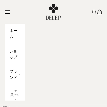
コンテンツへスキップ
DEL'EP
ナビゲーションを開く
オープン
バス
ホー
ム
ショ
ップ
ブラ
ンド
アカ
ウン
ト