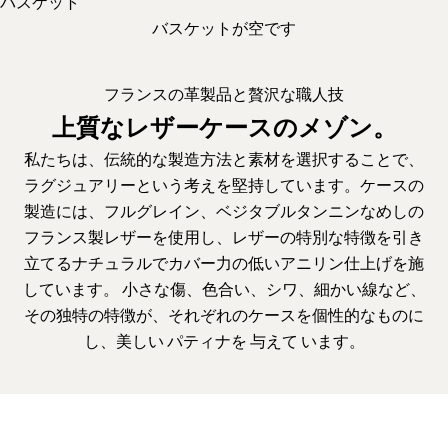
バスケット
バスケットが空です
フランスの革製品と贅沢な職人技
上質なレザーケースのメゾン。
私たちは、伝統的な製造方法と素材を選択することで、
ラグジュアリーという考えを堅持しています。ケースの
製造には、フルグレイン、
ベジタブルタンニンなめしの
フランス製レザーを
使用し、レザーの
特別な特徴を
引き
立てるナチュラルでカバー力の低い
アニリン仕上げを施
して
います。
小さな傷、色合い、シワ、細かい線など、
その独特の特徴が、それぞれのケースを
個性的なものに
し、美しい
パティナを
与えて
います。