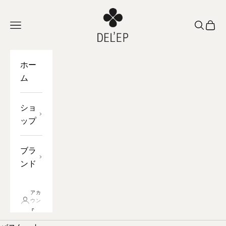
コンテンツへスキップ
DEL'EP
ナビゲーションを開く
オープン
バス
ホー
ム
ショ
ップ
ブラ
ンド
アカ
ウン
ト