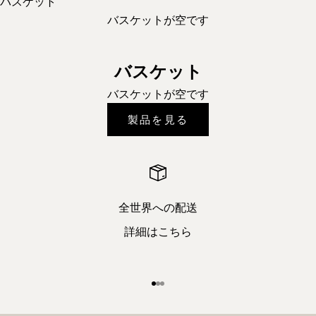
バスケット
バスケットが空です
バスケット
バスケットが空です
製品を見る
全世界への配送
詳細はこちら
項目1へ
項目2へ
項目3へ