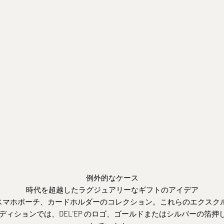
DEL'EP | 高級工芸品
L'EP | 高級工芸品
ゴールド・エンボス・カードホ
ショルダーストラップ ブラ
スペシャル・エディショ
ー｜スペシャルエディショ
ン
Prix de vente
€175,00
 de vente
rtir de €280,00
例外的なケース
時代を超越したラグジュアリーなギフトのアイデア
スマホポーチ、カードホルダーのコレクション。これらのエクスク
ディションでは、DEL'EP のロゴ、ゴールドまたはシルバーの箔