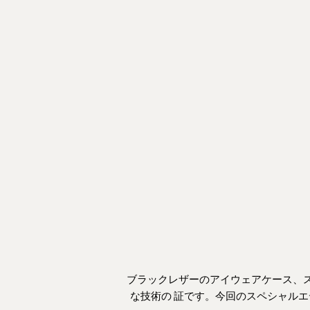
DE
スマホポーチ 
ック＆シルバ
Prix
A pa
ブラックレザーの
アイウェアケース
、
な技術の
証です。今回のスペシャルエ