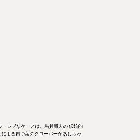
DEL'EP | 高級工芸品
ルダー｜
メンズ シルバーカードホルダー｜スペシ
ン
ャルエディション
Prix de vente
€175,00
ルーシブなケースは、
馬具職人の
伝統的
押しによる四つ葉のクローバーがあしらわ