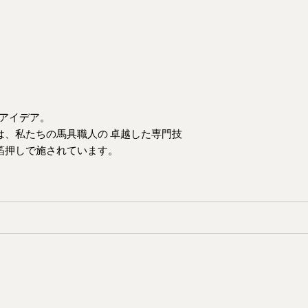
アイデア。
は、私たちの
馬具職人の
卓越した専門技
箔押しで施されて
います。