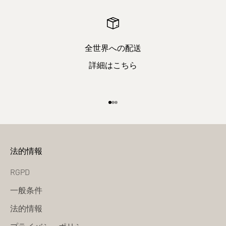
全世界への配送
詳細はこちら
項目1へ
項目2へ
項目3へ
法的情報
RGPD
一般条件
法的情報