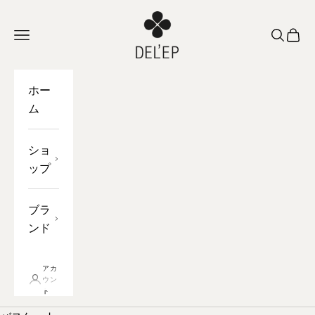
コンテンツへスキップ
DEL'EP
ナビゲーションを開く
オープン
バス
ホー
ム
ショ
ップ
ブラ
ンド
アカ
ウン
ト