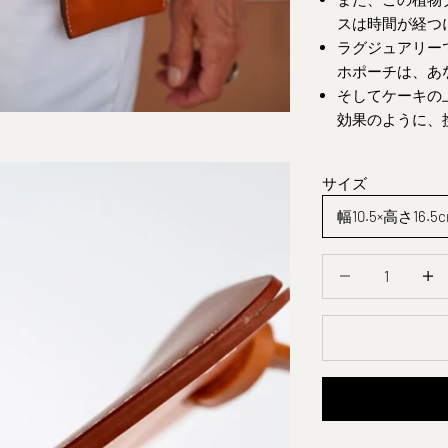
スは時間が経つ
ラグジュアリー
ホポーチは
、あ
そしてケーキの
効果のように、
サイズ
幅10.5×高さ16.5
量を減らす
量を