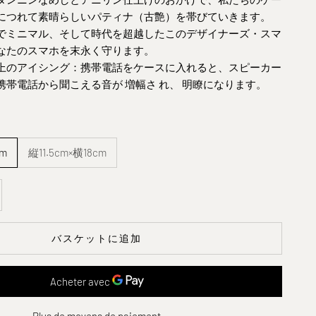
につれて素晴らしい
パティナ（古艶）を帯びて
いきます。
でミニマル、そして時代を超越したこの
デザイナーズ・スマ
なたのスマホを
末永く
守ります。
上のアイシング：携帯電話をケースに入れると、スピーカー
携帯電話から聞こえる
音が
増幅さ
れ、
明瞭に
なります。
cm
縦11.5cm×横18cm
減らす
バスケットに追加
Plus de moyens de paiement