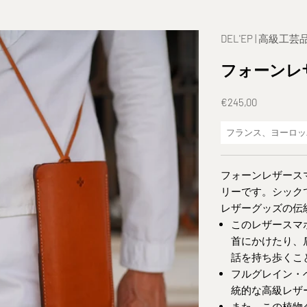
DEL'EP | 高級工芸
フォーンレ
Prix de vente
€245,00
フランス、ヨーロッ
フォーンレザース
リーです。シック
レザーグッズの伝
このレザースマ
首にかけたり、
話を持ち歩くこ
フルグレイン・
統的な高級レザ
また、この植物