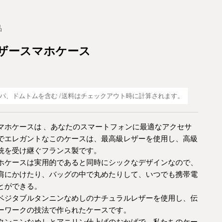
品
ザースマホケース
パ、ドムトムを含む /
送料は
チェックアウト時に計算されます。
マホケースは
、あなたのスマートフォンに最適なアクセサ
でエレガントなこのケースは、最高級レザーを使用し、高級
統を受け継ぐフランス製です。
ホケースは
実用的
であると同時に
シックな
デザインなので、
肩にかけたり、バッグの中で丸めたりして、
いつでも
携帯電
とができる。
ベジタブルタンニンなめしの
ナチュラルレザーを使用し、伝
ーワークの技法で作られたケースです
。
タンニンなめしとアニリン仕上げのおかげで、私たちのケー