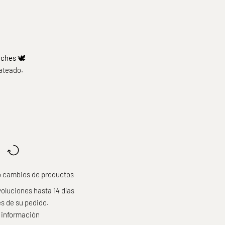
ches 🕊️
lateado.
o cambios de productos
luciones hasta 14 días
s de su pedido.
 información