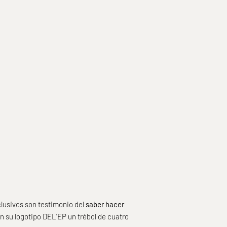
DEL'EP ARTESANÍA DE LUJO
dorado |
Tarjetero para hombre con relieve plateado |
Edición especial
Prix de vente
€175,00
clusivos son testimonio del
saber hacer
n su logotipo DEL'EP un trébol de cuatro