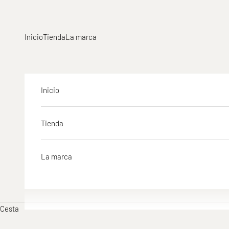
Ir al contenido
Inicio
Tienda
La marca
Inicio
Tienda
La marca
Cesta