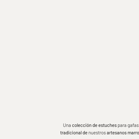
DEL'EP
Funda para telé
plateada
Prix
A pa
Una
colección de estuches
para gafas,
tradicional de
nuestros
artesanos marro