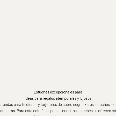
DEL'EP ARTESANÍA DE LUJO
 ARTESANÍA DE LUJO
Tarjetero para mujer con relieve 
fono con bandolera negra y
Edición especial
 | Edición especial
Prix de vente
 de vente
€175,00
rtir de €280,00
Estuches excepcionales para
Ideas para regalos atemporales y lujosos
 fundas para teléfonos y tarjeteros de cuero negro. Estos estuches ex
quineros. Para
esta edición especial, nuestros estuches se ofrecen co