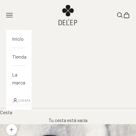
Ir al contenido
DEL'EP
Abrir navegación
Abrir la 
Ver la
Inicio
Tienda
La
marca
CUENTA
Cesta
Tu cesta está vacía
Acercar la imagen