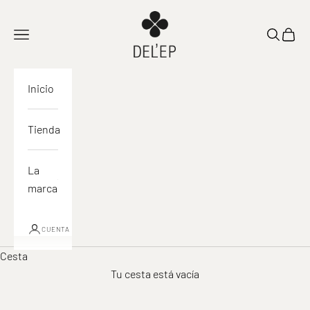
Ir al contenido
DEL'EP
Abrir navegación
Abrir la 
Ver la
Inicio
Tienda
La
marca
CUENTA
Cesta
Tu cesta está vacía