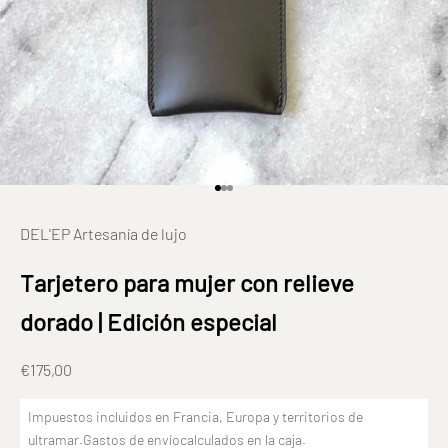
Ir al elemento 1
Ir al elemento 2
Ir al elemento 3
DEL'EP Artesanía de lujo
Tarjetero para mujer con relieve
dorado | Edición especial
Prix de vente
€175,00
Impuestos incluidos en Francia, Europa y territorios de
ultramar.
Gastos de envío
calculados en la caja.