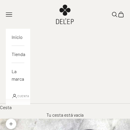
Ir al contenido
DEL'EP
Abrir navegación
Abrir la 
Ver la
Inicio
Tienda
La
marca
CUENTA
Cesta
Tu cesta está vacía
Acercar la imagen