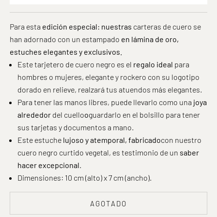
Para esta
edición especial
: nuestras
carteras de cuero se
han adornado con un estampado
en lámina de oro,
estuches
elegantes y exclusivos.
Este tarjetero de cuero negro es el
regalo ideal
para
hombres o mujeres, elegante y rockero con su logotipo
dorado en relieve, realzará tus atuendos más elegantes.
Para tener las manos libres, puede llevarlo como una
joya
alrededor
del cuello
o
guardarlo en el bolsillo para tener
sus tarjetas y documentos a mano.
Este estuche
lujoso y atemporal, fabricado
con nuestro
cuero negro curtido vegetal, es testimonio de un
saber
hacer excepcional
.
Dimensiones: 10 cm (alto) x 7 cm (ancho).
AGOTADO