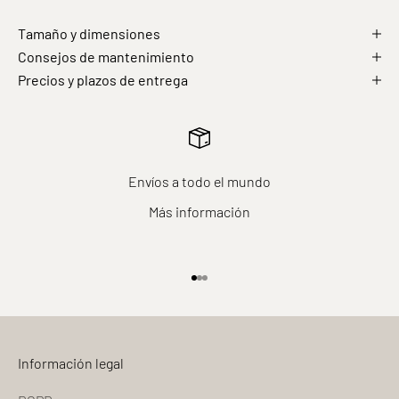
Tamaño y dimensiones
Consejos de mantenimiento
Precios y plazos de entrega
Envíos a todo el mundo
Más información
Ir al elemento 1
Ir al elemento 2
Ir al elemento 3
Información legal