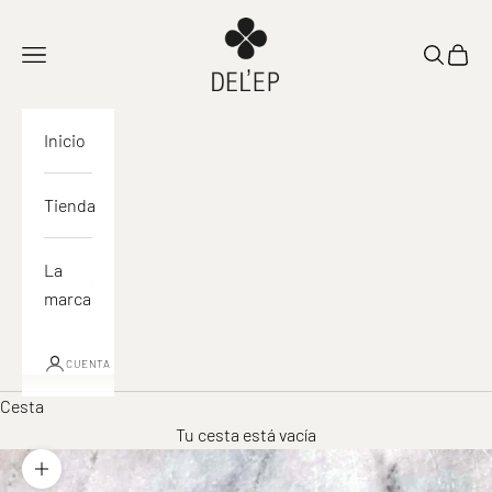
Ir al contenido
DEL'EP
Abrir navegación
Abrir la 
Ver la
Inicio
Tienda
La
marca
CUENTA
Cesta
Tu cesta está vacía
Acercar la imagen