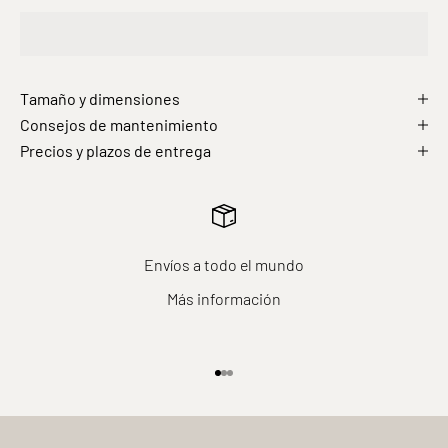
Tamaño y dimensiones
Consejos de mantenimiento
Precios y plazos de entrega
Envíos a todo el mundo
Más información
Ir al elemento 1
Ir al elemento 2
Ir al elemento 3