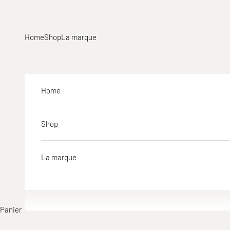
Passer au contenu
Home
Shop
La marque
Home
Shop
La marque
Panier