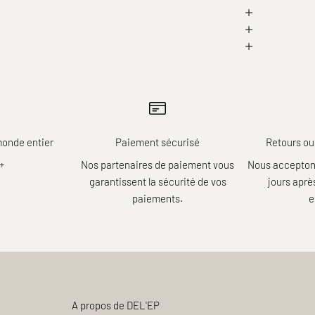
monde entier
Paiement sécurisé
Retours ou
r+
Nos partenaires de paiement vous
Nous acceptons
garantissent la sécurité de vos
jours apr
paiements.
e
A propos de DEL'EP