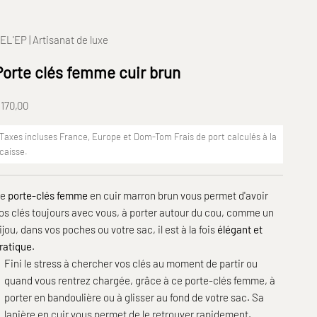
EL'EP | Artisanat de luxe
Porte clés femme cuir brun
rix de vente
170,00
Taxes incluses France, Europe et Dom-Tom
Frais de port
calculés à la
caisse.
Ce
porte-clés femme
en cuir marron brun vous permet d'avoir
os clés toujours avec vous, à porter autour du cou, comme un
ijou, dans vos poches ou votre sac, il est à la fois
élégant et
ratique
.
Fini le stress à chercher vos clés au moment de partir ou
quand vous rentrez chargée, grâce à ce porte-clés femme, à
porter en bandoulière ou à glisser au fond de votre sac. Sa
lanière en cuir vous permet de le retrouver rapidement.