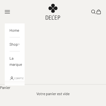
Passer au contenu
DEL'EP
Ouvrir la navigation
Ouvrir la
Voir l
Home
Shop
La
marque
COMPTE
Panier
Votre panier est vide