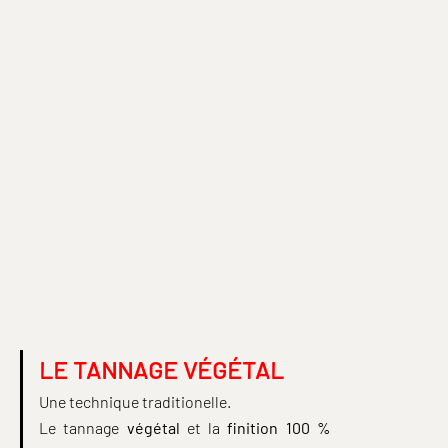
Choisir les options
DEL'EP | ARTISANAT DE LUXE
Etui à lunettes noir femme embossage or | Édition spéciale
Prix de vente
A partir de €215,00
LE TANNAGE VÉGÉTAL
Une technique traditionelle.
Le tannage
végétal
et la
finition 100 %