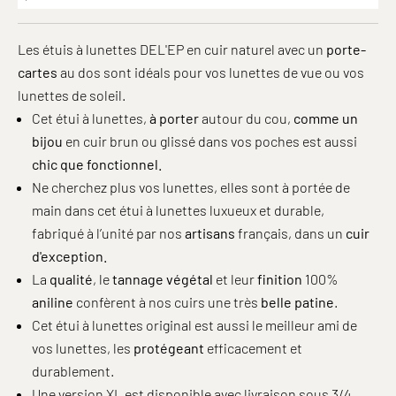
Les étuis à lunettes DEL'EP en cuir naturel avec un
porte-
cartes
au dos sont idéals pour vos lunettes de vue ou vos
lunettes de soleil.
Cet étui à lunettes,
à porter
autour du cou,
comme
un
bijou
en cuir brun ou glissé dans vos poches est aussi
chic que fonctionnel.
Ne cherchez plus vos lunettes, elles sont à portée de
main dans cet étui à lunettes luxueux et durable,
fabriqué à l’unité par nos
artisans
français, dans un
cuir
d'exception.
La
qualité
, le
tannage végétal
et leur
finition
100%
aniline
confèrent à nos cuirs une très
belle patine
.
Cet étui à lunettes original est aussi le meilleur ami de
vos lunettes, les
protégeant
efficacement et
durablement.
Une version XL est disponible avec livraison sous 3/4