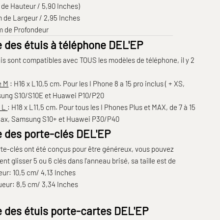
de Hauteur / 5,90 Inches)
 de Largeur / 2,95 Inches
m de Profondeur
e des étuis à téléphone DEL'EP
is sont compatibles avec TOUS les modèles de téléphone, il y 2
e M
: H16 x L10,5 cm. Pour les I Phone 8 a 15 pro inclus ( + XS,
ung S10/S10E et Huawei P10/P20
e L
: H18 x L11,5 cm. Pour tous les I Phones Plus et MAX, de 7 à 15
Max, Samsung S10+ et Huawei P30/P40
le des porte-clés DEL'EP
te-clés ont été conçus pour être généreux, vous pouvez
nt glisser 5 ou 6 clés dans l'anneau brisé, sa taille est de
ur: 10,5 cm/ 4,13 Inches
ueur: 8,5 cm/ 3,34 Inches
le des étuis porte-cartes DEL'EP