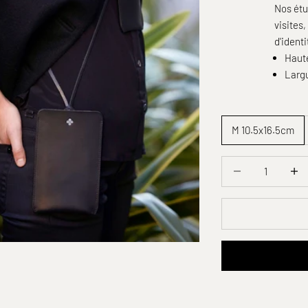
Nos étu
visites
d'ident
Haut
Larg
M 10.5x16.5cm
Diminuer la quantit
Diminu