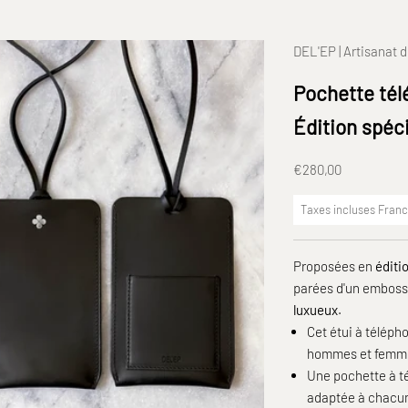
DEL'EP | Artisanat d
Pochette tél
Édition spéc
Prix de vente
€280,00
Taxes incluses Fran
Proposées en
éditi
parées d'un embos
luxueux
.
Cet étui à téléph
hommes et femm
Une pochette à t
adaptée à chacun