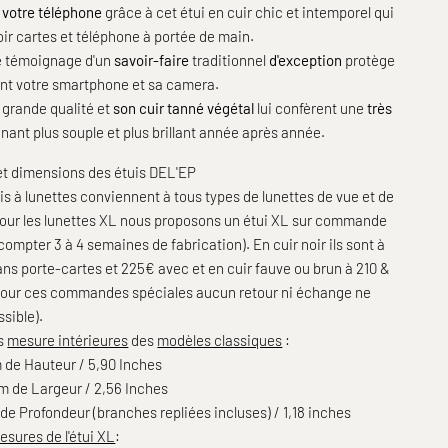
 votre téléphone
grâce à cet étui en cuir chic et intemporel qui
ir cartes et téléphone à portée de main.
le témoignage d'un
savoir-faire
traditionnel
d'exception
protège
nt votre smartphone et sa camera.
 grande qualité et
son cuir tanné végétal
lui confèrent une
très
enant plus souple et plus brillant année après année.
 et dimensions des étuis DEL'EP
is à lunettes conviennent à tous types de lunettes de vue et de
 pour les lunettes XL nous proposons un étui XL sur commande
t compter 3 à 4 semaines de fabrication). En cuir noir ils sont à
ns porte-cartes et 225€ avec et en cuir fauve ou brun à 210 &
our ces commandes spéciales aucun retour ni échange ne
ssible).
s
mesure intérieures
des
modèles classiques
:
 de Hauteur / 5,90 Inches
m de Largeur / 2,56 Inches
 de Profondeur
(branches repliées incluses) / 1,18 inches
esures de l'étui XL
: