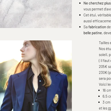
Ne cherchez plus
vous permet d'avo
Cet étui, véritab
aussi efficaceme
Sa
fabrication
de
belle patine
, dev
Tailles
Nos étu
soleil,
( il fau
205€ sa
230€ (p
sera po
Voici le
16 cm
6,5 c
3 cm
et les
m