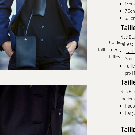
16cm 
7,5cm
3,6c
Taill
Nos Etu
Guide
tailles:
Taille:
des
Taill
tailles
Sams
Taill
pro 
Tail
Nos Por
facileme
Haute
Larg
Tail