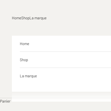
Passer au contenu
Home
Shop
La marque
Home
Shop
La marque
Panier