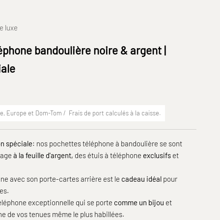
e luxe
éphone bandoulière noire & argent |
iale
ce, Europe et Dom-Tom /
Frais de port
calculés à la caisse.
on spéciale
: nos pochettes téléphone à bandoulière se sont
sage
à la feuille d'argent,
des
étuis à téléphone
exclusifs
et
one avec son porte-cartes arrière est le
cadeau idéal
pour
es.
éléphone exceptionnelle qui se porte
comme un bijou
et
e de vos tenues même le plus habillées.