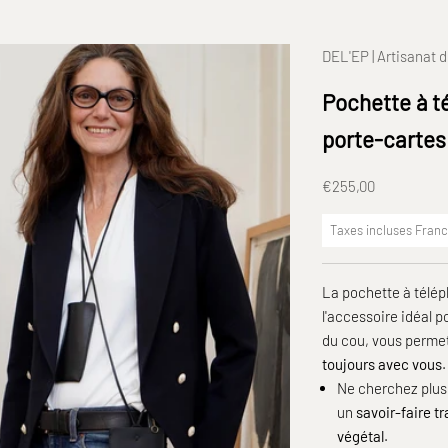
DEL'EP | Artisanat d
Pochette à té
porte-cartes
Prix de vente
€255,00
Taxes incluses Fran
La pochette à télép
l'accessoire idéal 
du cou
, vous permet
toujours avec vous
.
Ne cherchez plus
un
savoir-faire tr
végétal
.