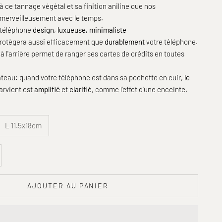
 à ce tannage végétal et sa finition aniline que nos
merveilleusement
avec le temps.
 téléphone
design
,
luxueuse, minimaliste
rotègera aussi efficacement que
durablement
votre téléphone.
l'arrière permet de ranger ses cartes de crédits en toutes
gâteau: quand votre téléphone est dans sa pochette en cuir,
le
arvient est
amplifié
et
clarifié
, comme l'effet d'une enceinte.
L 11.5x18cm
é
er la quantité
AJOUTER AU PANIER