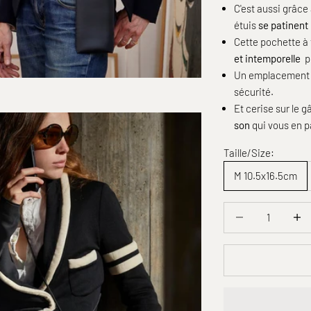
C'est aussi grâce
étuis
se patinent
Cette pochette à
et
intemporelle
p
Un emplacement à 
sécurité.
Et cerise sur le 
son
qui vous en p
Taille/Size:
M 10.5x16.5cm
Diminuer la quantit
Diminu