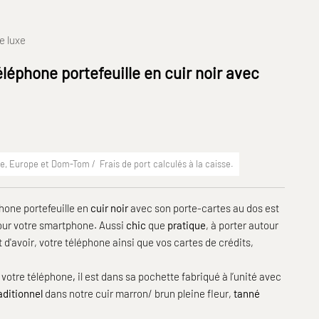
e luxe
léphone portefeuille en cuir noir avec
ce, Europe et Dom-Tom /
Frais de port
calculés à la caisse.
hone portefeuille en
cuir noir
avec son porte-cartes au dos est
pour votre smartphone. Aussi
chic
que
pratique
, à porter autour
 d'avoir, votre téléphone ainsi que vos cartes de crédits,
 votre téléphone
,
il est dans sa pochette fabriqué à l’unité avec
aditionnel
dans notre cuir marron/ brun pleine fleur,
tanné