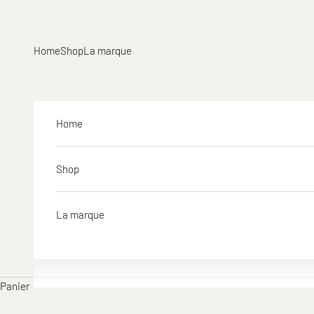
Passer au contenu
Home
Shop
La marque
Home
Shop
La marque
Panier