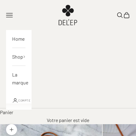
Passer au contenu
DEL'EP
Ouvrir la navigation
Ouvrir la
Voir l
Home
Shop
La
marque
COMPTE
Panier
Votre panier est vide
Zoomer sur l'image