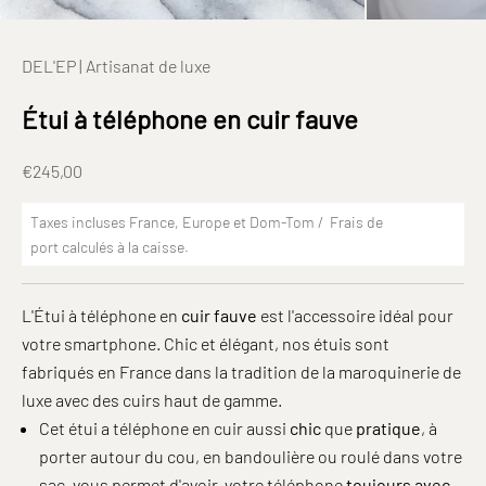
DEL'EP | Artisanat de luxe
Étui à téléphone en cuir fauve
Prix de vente
€245,00
Taxes incluses France, Europe et Dom-Tom /
Frais de
port
calculés à la caisse.
L'Étui à téléphone en
cuir fauve
est l'accessoire idéal pour
votre smartphone. Chic et élégant, nos étuis sont
fabriqués en France dans la tradition de la maroquinerie de
luxe avec des cuirs haut de gamme.
Cet étui a téléphone en cuir aussi
chic
que
pratique
, à
porter autour du cou, en bandoulière ou roulé dans votre
sac, vous permet d'avoir, votre téléphone
toujours avec