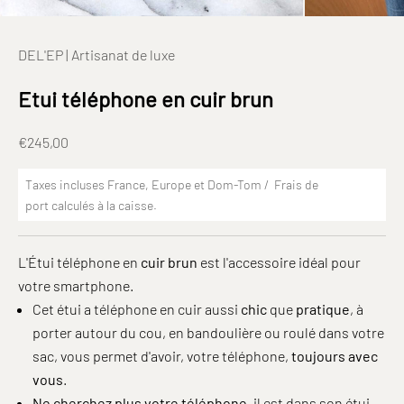
DEL'EP | Artisanat de luxe
Etui téléphone en cuir brun
Prix de vente
€245,00
Taxes incluses France, Europe et Dom-Tom /
Frais de
port
calculés à la caisse.
L'Étui téléphone en
cuir brun
est l'accessoire idéal pour
votre smartphone.
Cet étui a téléphone en cuir aussi
chic
que
pratique
, à
porter autour du cou, en bandoulière ou roulé dans votre
sac, vous permet d'avoir, votre téléphone,
toujours avec
vous
.
Ne cherchez plus votre téléphone,
il est dans son étui