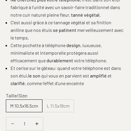
fabriqué à l’unité avec un savoir-faire traditionnel dans
notre cuir naturel pleine fleur,
tanné végétal
.
C'est aussi grâce à ce tannage végétal et sa finition
aniline que nos étuis
se patinent
merveilleusement avec
le temps.
Cette pochette à téléphone
design
, luxueuse,
minimaliste et intemporelle protègera aussi
efficacement que
durablement
votre téléphone.
Et cerise sur le gâteau: quand votre téléphone est dans
son étui,
le son
qui vous en parvient est
amplifié
et
clarifié
, comme l'effet d'une enceinte
Taille/Size:
M 10.5x16.5cm
L 11.5x18cm
Diminuer la quantité
Diminuer la quantité