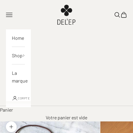
Passer au contenu
DEL'EP
Ouvrir la navigation
Ouvrir la
Voir l
Home
Shop
La
marque
COMPTE
Panier
Votre panier est vide
Zoomer sur l'image