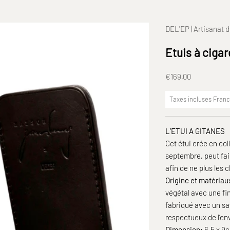
DEL'EP | Artisanat d
Etuis à cigar
Prix de vente
€169,00
Taxes incluses Fran
L’ETUI A GITANES
Cet étui crée en co
septembre, peut fair
afin de ne plus les 
Origine et matériaux
végétal avec une fin
fabriqué avec un sa
respectueux de l’e
Dimension:
6,5 x 9c