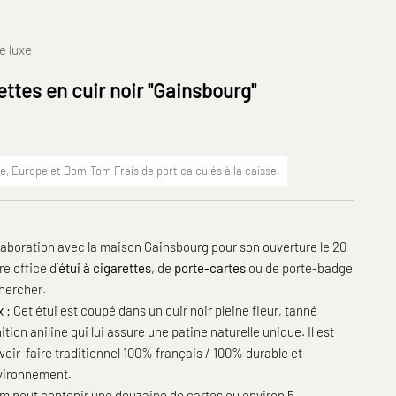
e luxe
ettes en cuir noir "Gainsbourg"
ce, Europe et Dom-Tom
Frais de port
calculés à la caisse.
llaboration avec la maison Gainsbourg pour son ouverture le 20
e office d’
étui à cigarettes
, de
porte-cartes
ou de porte-badge
chercher.
 :
Cet étui est coupé dans un cuir noir pleine fleur, tanné
ition aniline qui lui assure une patine naturelle unique. Il est
voir-faire traditionnel 100% français / 100% durable et
nvironnement.
m peut contenir une douzaine de cartes ou environ 5