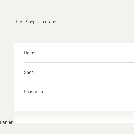
Passer au contenu
Home
Shop
La marque
Home
Shop
La marque
Panier