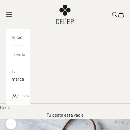
Ir al contenido
DEL'EP
Abrir navegación
Abrir la 
Ver la
Inicio
Tienda
La
marca
CUENTA
Cesta
Tu cesta está vacía
Acercar la imagen