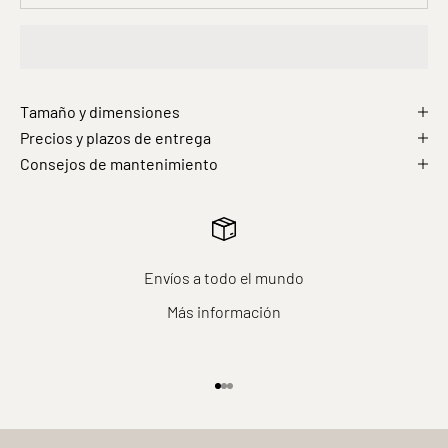
Tamaño y dimensiones
Precios y plazos de entrega
Consejos de mantenimiento
Envíos a todo el mundo
Más información
Ir al elemento 1
Ir al elemento 2
Ir al elemento 3