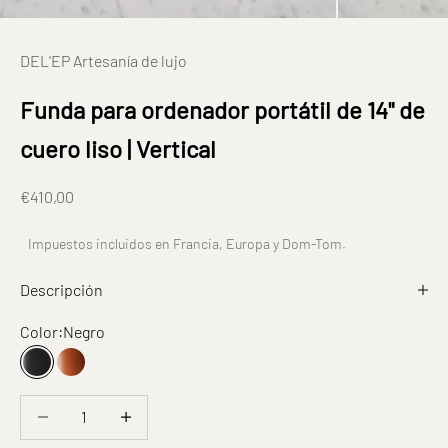
DEL'EP Artesanía de lujo
Funda para ordenador portátil de 14" de
cuero liso | Vertical
Prix de vente
€410,00
Impuestos incluidos en Francia, Europa y Dom-Tom.
Descripción
Color:
Negro
Negro
Fauve
Disminuir la cantidad
Disminuir la cantidad