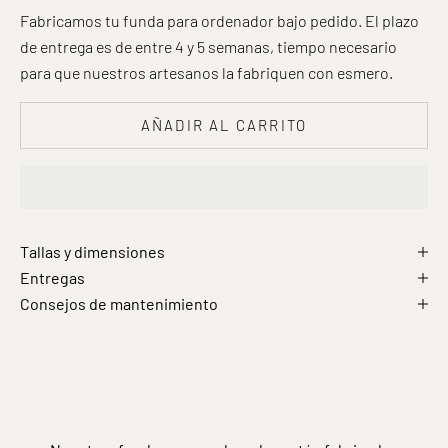
Fabricamos tu funda para ordenador bajo pedido. El plazo
de entrega es de entre 4 y 5 semanas, tiempo necesario
para que nuestros artesanos la fabriquen con esmero.
AÑADIR AL CARRITO
Tallas y dimensiones
Entregas
Consejos de mantenimiento
Un cuero naturalmente bello
La autenticidad de un cuero de grano completo que deja
traslucir las irregularidades de la piel.