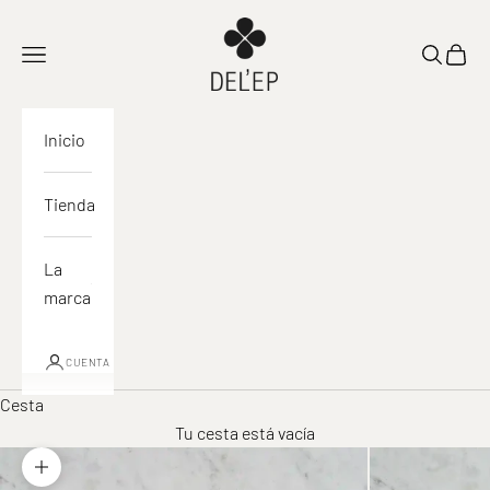
Ir al contenido
DEL'EP
Abrir navegación
Abrir la 
Ver la
Inicio
Tienda
La
marca
CUENTA
Cesta
Tu cesta está vacía
Acercar la imagen