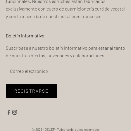
funcionales. Nuestros estuches están fabricados
exclusivamente con cuero de guarnicionería curtido vegetal
y con la maestría de nuestros talleres franceses.
Boletín informativo
Suscríbase a nuestro boletín informativo para estar al tanto
de nuestras ofertas, novedades y colaboraciones.
REGISTRARSE
© 2026 - DEL'EP
- Todos los derechos reservados