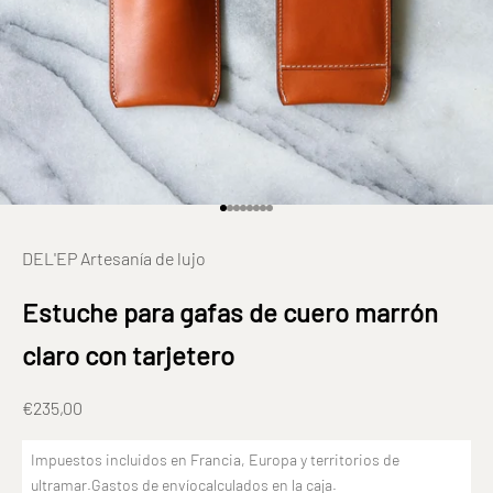
Ir al elemento 1
Ir al elemento 2
Ir al elemento 3
Ir al elemento 4
Ir al elemento 5
Ir al elemento 6
Ir al elemento 7
Ir al elemento 8
DEL'EP Artesanía de lujo
Estuche para gafas de cuero marrón
claro con tarjetero
Prix de vente
€235,00
Impuestos incluidos en Francia, Europa y territorios de
ultramar.
Gastos de envío
calculados en la caja.