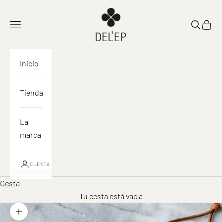
Ir al contenido
DEL'EP
Abrir navegación
Abrir la 
Ver la
Inicio
Tienda
La
marca
CUENTA
Cesta
Tu cesta está vacía
Acercar la imagen