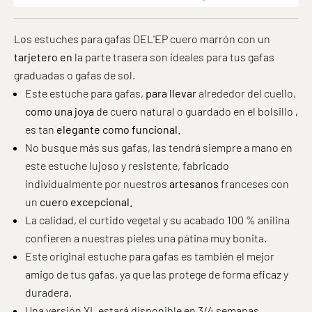
Los estuches para gafas DEL'EP cuero marrón con un
tarjetero en
la parte trasera son ideales para tus gafas
graduadas o gafas de sol.
Este estuche para gafas,
para llevar
alrededor del cuello,
como
una joya
de cuero natural o guardado en el bolsillo
,
es tan
elegante como funcional.
No busque más sus gafas, las tendrá siempre a mano en
este estuche lujoso y resistente, fabricado
individualmente por nuestros
artesanos
franceses con
un
cuero excepcional.
La calidad, el curtido vegetal y su acabado 100 % anilina
confieren a nuestras pieles una pátina muy bonita.
Este original estuche para gafas es también el mejor
amigo de tus gafas, ya que las protege de forma eficaz y
duradera.
Una versión XL estará disponible en 3/4 semanas.