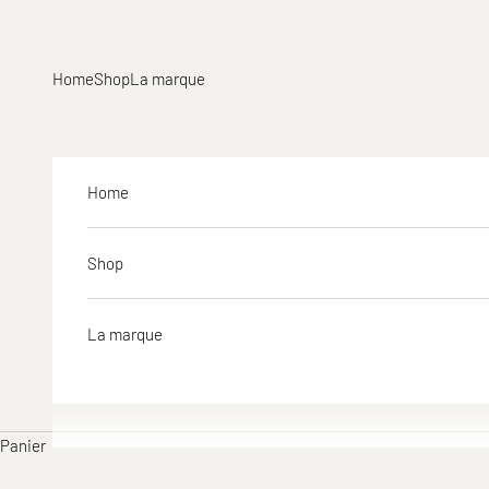
Passer au contenu
Home
Shop
La marque
Home
Shop
La marque
Panier